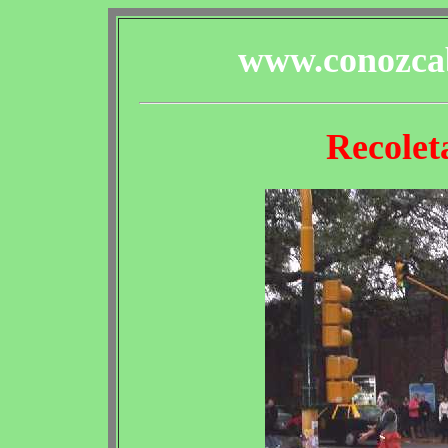
www.conozcab
Recolet