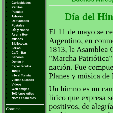
Curiosidades
Perlitas
Pasajes
Día del Hi
Arboles
Destacados
Postales
El 11 de mayo se ce
Día y Noche
Ayer y Hoy
Argentino, en conme
Museos
Bibliotecas
1813, la Asamblea G
Ferias
Café - Bar
"Marcha Patriótica"
Sabores
Donde ir
nación. Fue compues
Espectáculos
Tango
Planes y música de 
Info al Turista
Visitas Guiadas
Videos
Un himno es un cant
Web amigas
Teléfonos útiles
lírico que expresa s
Notas en medios
positivos, de alegrí
Contacto