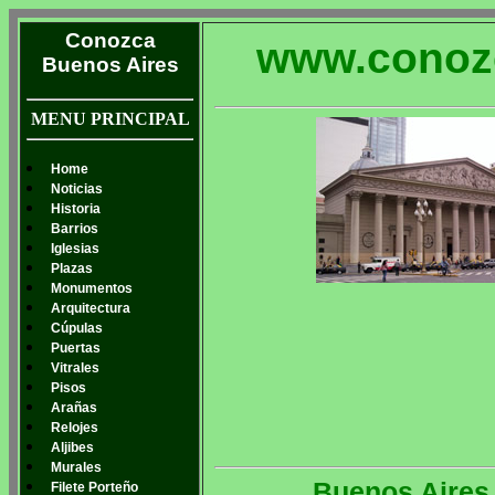
Conozca
www.conoz
Buenos Aires
MENU PRINCIPAL
Home
Noticias
Historia
Barrios
Iglesias
Plazas
Monumentos
Arquitectura
Cúpulas
Puertas
Vitrales
Pisos
Arañas
Relojes
Aljibes
Murales
Buenos Aires
Filete Porteño