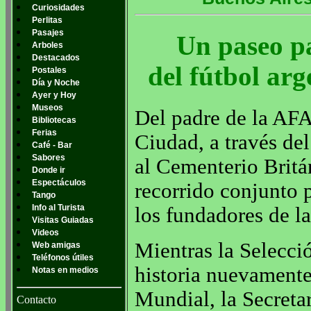
Curiosidades
Perlitas
Pasajes
Un paseo pa
Arboles
Destacados
del fútbol ar
Postales
Día y Noche
Ayer y Hoy
Museos
Del padre de la AFA 
Bibliotecas
Ferias
Ciudad, a través de
Café - Bar
Sabores
al Cementerio Britá
Donde ir
Espectáculos
recorrido conjunto 
Tango
Info al Turista
los fundadores de la
Visitas Guiadas
Videos
Mientras la Selecci
Web amigas
Teléfonos útiles
historia nuevamente
Notas en medios
Mundial, la Secreta
Contacto