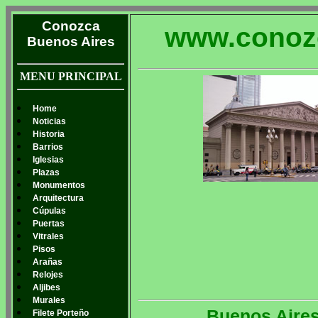
Conozca
www.conoz
Buenos Aires
MENU PRINCIPAL
Home
Noticias
Historia
Barrios
Iglesias
Plazas
Monumentos
Arquitectura
Cúpulas
Puertas
Vitrales
Pisos
Arañas
Relojes
Aljibes
Murales
Buenos Aires
Filete Porteño