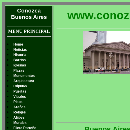
Conozca
www.conoz
Buenos Aires
MENU PRINCIPAL
Home
Noticias
Historia
Barrios
Iglesias
Plazas
Monumentos
Arquitectura
Cúpulas
Puertas
Vitrales
Pisos
Arañas
Relojes
Aljibes
Murales
Buenos Aires
Filete Porteño