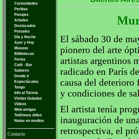
Curiosidades
Perlitas
Pasajes
Mur
Arboles
Destacados
Postales
El sábado 30 de mayo
Día y Noche
Ayer y Hoy
pionero del arte ópt
Museos
Bibliotecas
artistas argentinos
Ferias
Café - Bar
radicado en París d
Sabores
Donde ir
causa del deterioro 
Espectáculos
Tango
y condiciones de sa
Info al Turista
Visitas Guiadas
Videos
El artista tenía pro
Web amigas
Teléfonos útiles
inauguración de un
Notas en medios
retrospectiva, el p
Contacto