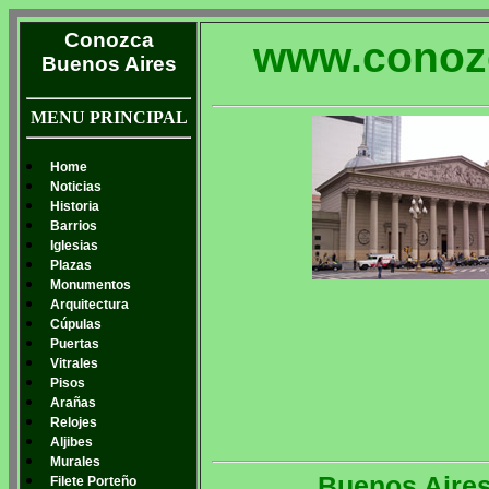
Conozca
www.conoz
Buenos Aires
MENU PRINCIPAL
Home
Noticias
Historia
Barrios
Iglesias
Plazas
Monumentos
Arquitectura
Cúpulas
Puertas
Vitrales
Pisos
Arañas
Relojes
Aljibes
Murales
Buenos Aires
Filete Porteño