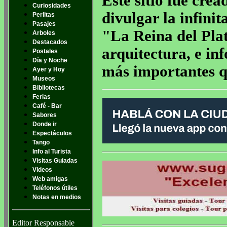
Este sitio fue crea
Curiosidades
divulgar la infinit
Perlitas
Pasajes
"La Reina del Plata
Arboles
Destacados
arquitectura, e in
Postales
Día y Noche
más importantes q
Ayer y Hoy
Museos
Bibliotecas
Ferias
Café - Bar
Sabores
Donde ir
Espectáculos
Tango
Info al Turista
Visitas Guiadas
Videos
Web amigas
Teléfonos útiles
Notas en medios
Editor Responsable