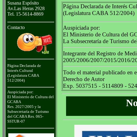
Susana Espósito
Página Declarada de Interés Cul
Av.Las Heras 2928
(Legislatura CABA 512/2004)
Tel. 15-5614-8869
Auspiciada por:
Contacto
El Ministerio de Cultura del 
La Subsecretaría de Turismo
Integrante del Registro de Me
2005/2006/2007/2015/2016/2
Página Declarada de
Interés Cultural
Todo el material publicado en e
(Legislatura CABA
Derecho de Autor
512/2004)
Exp. 5037515 - 5114809 - 52
Auspiciada por:
El Ministerio de Cultura del
No
GCABA
Res. 2027/2005 y la
Subsecretaría de Turismo
del GCABA Res. 065-
SSTUR-07