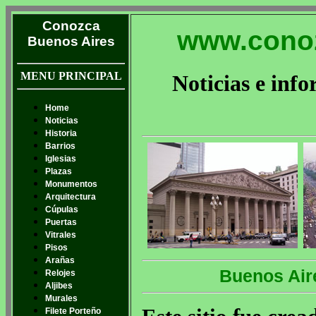
Conozca
www.conoz
Buenos Aires
MENU PRINCIPAL
Noticias e info
Home
Noticias
Historia
Barrios
Iglesias
Plazas
Monumentos
Arquitectura
Cúpulas
Puertas
Vitrales
Pisos
Arañas
Buenos Air
Relojes
Aljibes
Murales
Filete Porteño